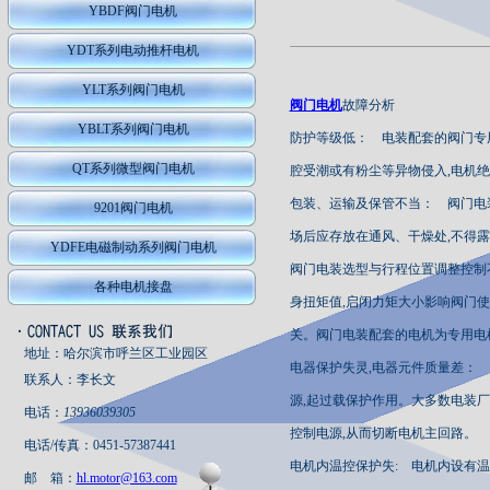
YBDF阀门电机
YDT系列电动推杆电机
YLT系列阀门电机
阀门电机
故障分析
YBLT系列阀门电机
防护等级低： 电装配套的阀门专用电
QT系列微型阀门电机
腔受潮或有粉尘等异物侵入,电机
包装、运输及保管不当： 阀门电
9201阀门电机
场后应存放在通风、干燥处,不得
YDFE电磁制动系列阀门电机
阀门电装选型与行程位置调整控制
各种电机接盘
身扭矩值,启闭力矩大小影响阀门使
关。阀门电装配套的电机为专用电机,短时
地址：哈尔滨市呼兰区工业园区
电器保护失灵,电器元件质量差：
联系人：李长文
源,起过载保护作用。大多数电装
电话：
13936039305
控制电源,从而切断电机主回路。
电话/传真：0451-57387441
电机内温控保护失: 电机内设有温
邮 箱：
hl.motor@163.com